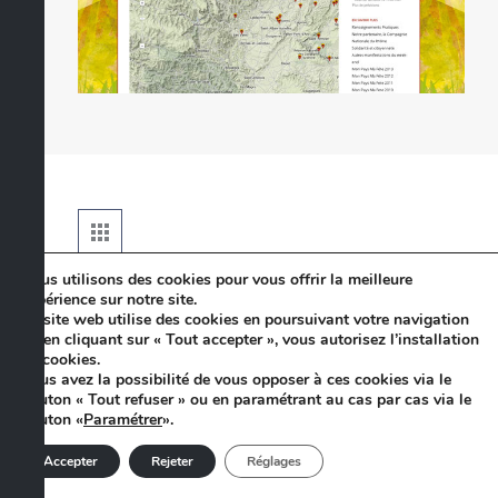
Nous utilisons des cookies pour vous offrir la meilleure
Mon Pays Ma Fête 2014
expérience sur notre site.
Ce site web utilise des cookies en poursuivant votre navigation
ou en cliquant sur « Tout accepter », vous autorisez l’installation
de cookies.
Au fil de La flore venez découvrir , jouer, partager
Vous avez la possibilité de vous opposer à ces cookies via le
en sud Ardèche.
bouton « Tout refuser » ou en paramétrant au cas par cas via le
Comme chaque année depuis 2009 Mon Pays Ma
bouton «
Paramétrer
».
fête vous donne rendez-vous.
Accepter
Rejeter
Réglages
Année :
2014